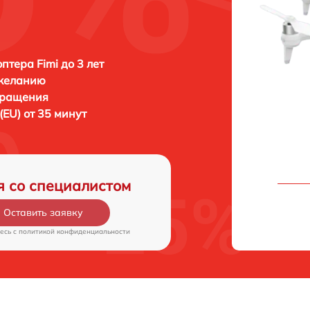
птера Fimi до 3 лет
 желанию
бращения
 (EU) от 35 минут
я со специалистом
Оставить заявку
есь c
политикой конфиденциальности