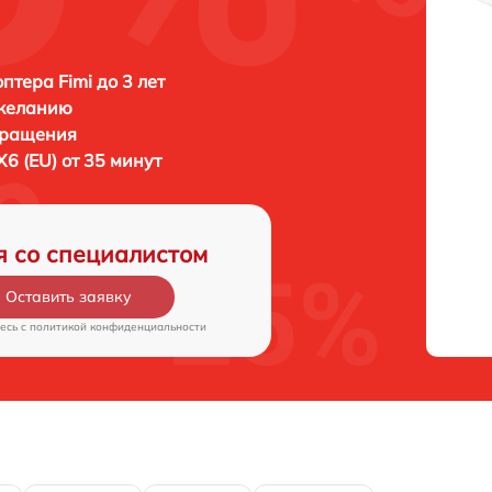
птера Fimi до 3 лет
 желанию
бращения
X6 (EU) от 35 минут
я со специалистом
Оставить заявку
есь c
политикой конфиденциальности