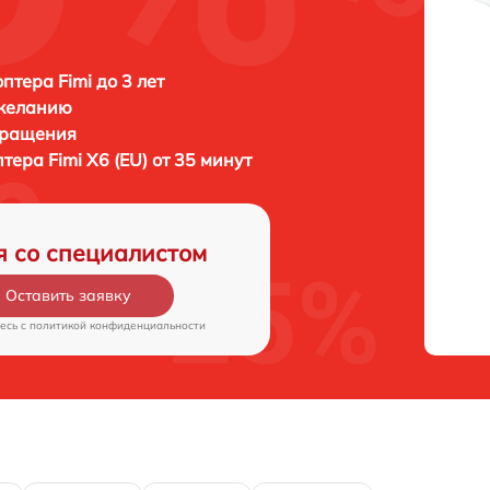
птера Fimi до 3 лет
 желанию
бращения
птера
Fimi X6 (EU) от 35 минут
я со специалистом
Оставить заявку
есь c
политикой конфиденциальности